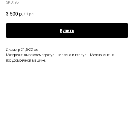
SKU:
95
3 500
р.
/
1 pc
Купить
Диаметр 21,5-22 см
Материал: высокотемпературные глина и глазурь. Можно мыть в
посудомоечной машине.