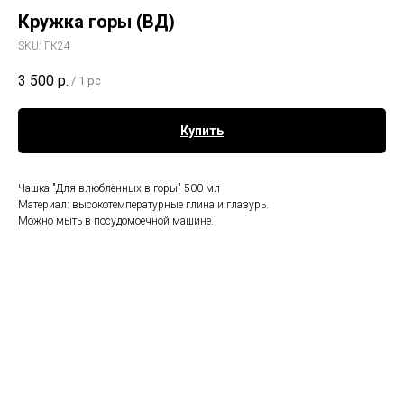
Кружка горы (ВД)
SKU:
ГК24
3 500
р.
/
1 pc
Купить
Чашка "Для влюблённых в горы" 500 мл
Материал: высокотемпературные глина и глазурь.
Можно мыть в посудомоечной машине.