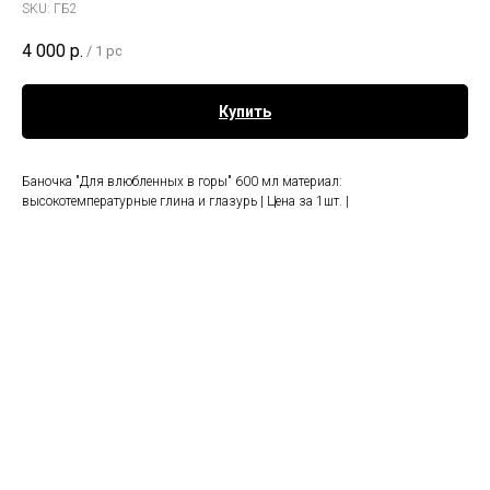
SKU:
ГБ2
4 000
р.
/
1 pc
Купить
Баночка "Для влюбленных в горы" 600 мл материал:
высокотемпературные глина и глазурь | Цена за 1шт. |