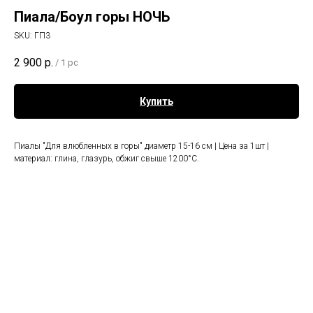
Пиала/Боул горы НОЧЬ
SKU:
ГП3
2 900
р.
/
1 pc
Купить
Пиалы "Для влюбленных в горы" диаметр 15-16 см | Цена за 1шт |
материал: глина, глазурь, обжиг свыше 1200°С.