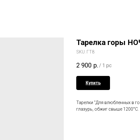
Тарелка горы НО
SKU:
ГТ8
2 900
р.
/
1 pc
Купить
Тарелки "Для влюбленных в горы
глазурь, обжиг свыше 1200°С