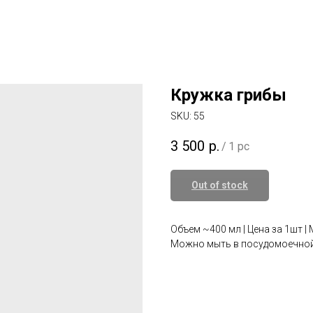
Кружка грибы
SKU:
55
3 500
р.
/
1 pc
Out of stock
Объем ~400 мл | Цена за 1шт |
Можно мыть в посудомоечной