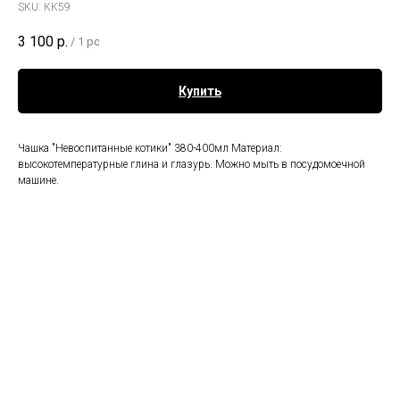
SKU:
КК59
3 100
р.
/
1 pc
Купить
Чашка "Невоспитанные котики" 380-400мл Материал:
высокотемпературные глина и глазурь. Можно мыть в посудомоечной
машине.