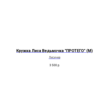
Кружка Лиса Ведьмочка "ПРОТЕГО" (М)
Лисичка
3 500
р.