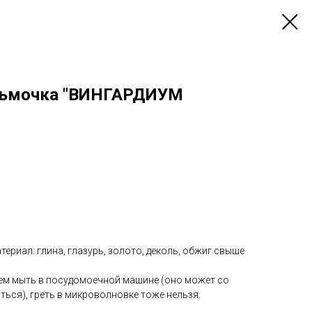
дьмочка "ВИНГАРДИУМ
атериал: глина, глазурь, золото, деколь, обжиг свыше
уем мыть в посудомоечной машине (оно может со
ься), греть в микроволновке тоже нельзя.