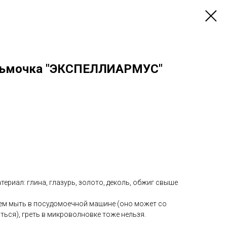
дьмочка "ЭКСПЕЛЛИАРМУС"
атериал: глина, глазурь, золото, деколь, обжиг свыше
уем мыть в посудомоечной машине (оно может со
ься), греть в микроволновке тоже нельзя.