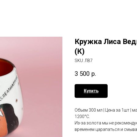
Кружка Лиса Ве
(К)
SKU:
ЛВ7
3 500
р.
Купить
Объем 300 мл | Цена за 1шт | м
1200°С.
Из-за золота мы не рекоменд
временем царапаться и смыват