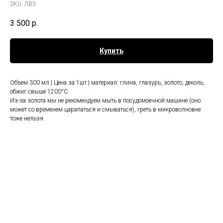
SKU:
ЛВ3
3 500
р.
Купить
Объем 300 мл | Цена за 1шт | материал: глина, глазурь, золото, деколь,
обжиг свыше 1200°С.
Из-за золота мы не рекомендуем мыть в посудомоечной машине (оно
может со временем царапаться и смываться), греть в микроволновке
тоже нельзя.