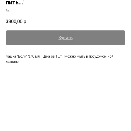
пить..."
62
3800,00
р.
Купить
Чашка "Волк" 370 мл | Цена за 1шт | Можно мыть в посудомоечной
машине.